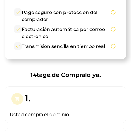
check
Pago seguro con protección del
info_outline
comprador
check
Facturación automática por correo
info_outline
electrónico
check
Transmisión sencilla en tiempo real
info_outline
14tage.de Cómpralo ya.
1.
shopping_cart
Usted compra el dominio