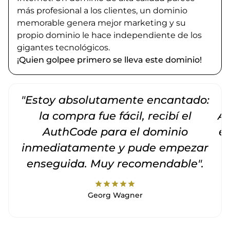
más profesional a los clientes, un dominio
memorable genera mejor marketing y su
propio dominio le hace independiente de los
gigantes tecnológicos.
¡Quien golpee primero se lleva este dominio!
"Estoy absolutamente encantado:
la compra fue fácil, recibí el
Am
AuthCode para el dominio
e
inmediatamente y pude empezar
enseguida. Muy recomendable".
star
star
star
star
star
Georg Wagner