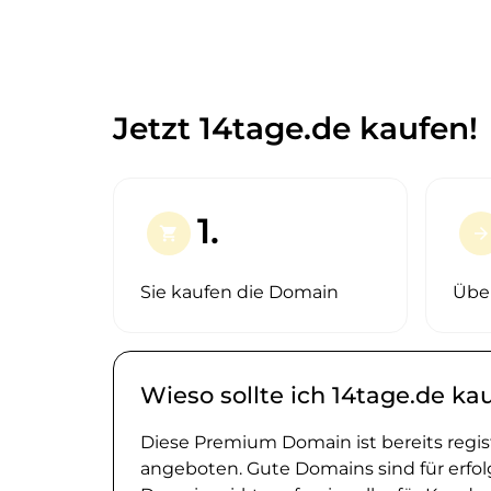
Jetzt 14tage.de kaufen!
1.
shopping_cart
arrow_forward
Sie kaufen die Domain
Übe
Wieso sollte ich 14tage.de ka
Diese Premium Domain ist bereits regi
angeboten. Gute Domains sind für erfol