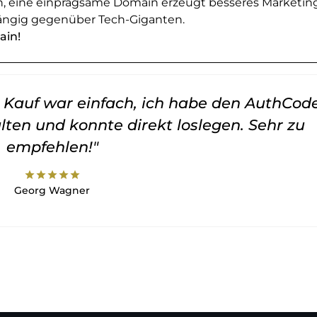
en, eine einprägsame Domain erzeugt besseres Marketin
ngig gegenüber Tech-Giganten.
ain!
er Kauf war einfach, ich habe den AuthCod
lten und konnte direkt loslegen. Sehr zu
empfehlen!"
star
star
star
star
star
Georg Wagner