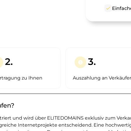
check
Einfach
2.
3.
paid
rtragung zu Ihnen
Auszahlung an Verkäufe
ufen?
striert und wird über ELITEDOMAINS exklusiv zum Verka
greiche Internetprojekte entscheidend. Eine hochwerti