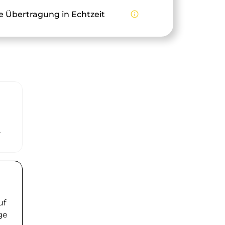
e Übertragung in Echtzeit
info_outline
r
uf
ge